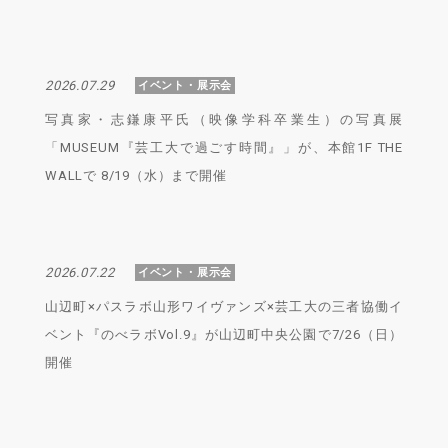
2026.07.29
イベント・展示会
写真家・志鎌康平氏（映像学科卒業生）の写真展
「MUSEUM『芸工大で過ごす時間』」が、本館1F THE
WALLで 8/19（水）まで開催
2026.07.22
イベント・展示会
山辺町×パスラボ山形ワイヴァンズ×芸工大の三者協働イ
ベント『のべラボVol.9』が山辺町中央公園で7/26（日）
開催