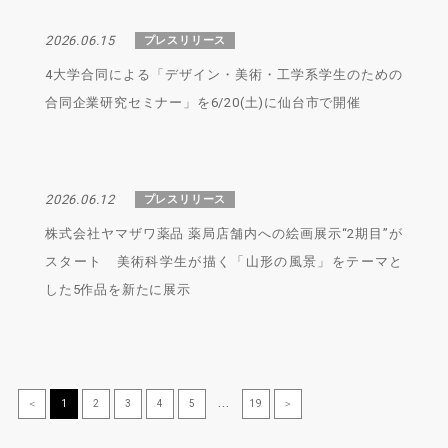
2026.06.15
プレスリリース
4大学合同による「デザイン・美術・工学系学生のための
合同企業研究セミナー」を6/20(土)に仙台市で開催
2026.06.12
プレスリリース
株式会社ヤマザワ薬品 薬局店舗内への絵画展示“2期目”が
スタート 美術科学生が描く「山形の風景」をテーマと
した5作品を新たに展示
＜
1
2
3
4
5
...
19
＞