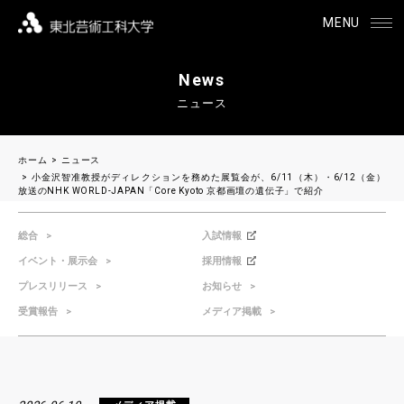
MENU
News
ニュース
ホーム
ニュース
小金沢智准教授がディレクションを務めた展覧会が、6/11（木）・6/12（金）
放送のNHK WORLD-JAPAN「Core Kyoto 京都画壇の遺伝子」で紹介
総合
入試情報
イベント・展示会
採用情報
プレスリリース
お知らせ
受賞報告
メディア掲載