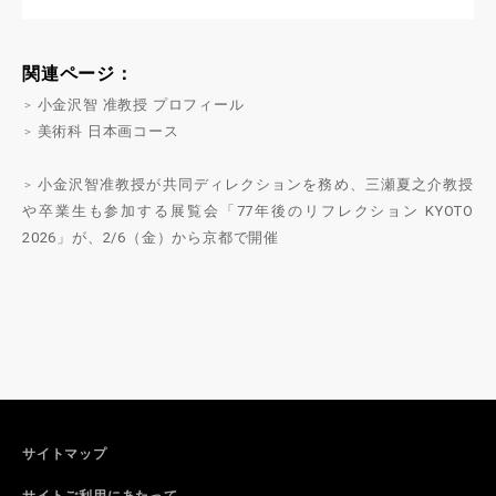
関連
ページ：
小金沢智 准教授 プロフィール
美術科 日本画コース
小金沢智准教授が共同ディレクションを務め、三瀬夏之介教授
や卒業生も参加する展覧会「77年後のリフレクション KYOTO
2026」が、2/6（金）から京都で開催
サイトマップ