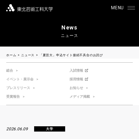
MENU
News
ニュース
ホーム
ニュース
「夏芸大」申込サイト接続不具合のお詫び
総合
入試情報
イベント・展示会
採用情報
プレスリリース
お知らせ
受賞報告
メディア掲載
2026.06.09
大学