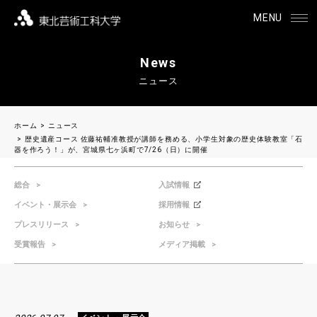
MENU
News
ニュース
ホーム
ニュース
歴史遺産コース 佐藤祐輔准教授が講師を務める、小学生対象の歴史体験教室「石
器を作ろう！」が、宮城県七ヶ浜町で7/26（日）に開催
総合
入試情報
イベント・展示会
採用情報
プレスリリース
お知らせ
受賞報告
メディア掲載