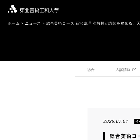
ホーム
ニュース
総合美術コース 石沢惠理 准教授が講師を務める、天
総合
入試情報
2026.07.01
イ
総合美術コ