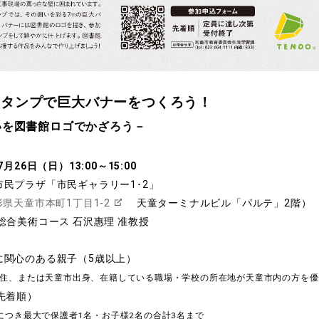
スタンプで巨大バナーをつくろう！
いを図書館ロゴでかざろう
－
7月26日（日）13:00～15:00
民プラザ「市民ギャラリー1･2」
形県天童市本町1丁目1-2
天童ターミナルビル「パルテ」2階）
総合美術コース 石沢惠理 准教授
に関心のある親子（5歳以上）
または天童市出身、在籍している職場・学校の所在地が天童市内の方を優
先着順）
き最大で保護者1名・お子様2名の合計3名まで