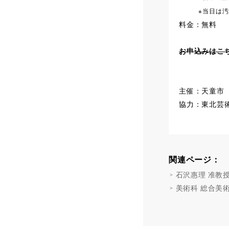
※当日は汚れ
料金：無料
お申込みはこ
主催：天童市
協力：東北芸
関連ページ：
石沢惠理 准教
美術科 総合美