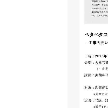
ペタペタ
－
工事の囲
日時：
2026年
会場：天童市市
（
山
講師：美術科 
対象：図書館
※天童市在住、
定員：12組（
※親子1組につ