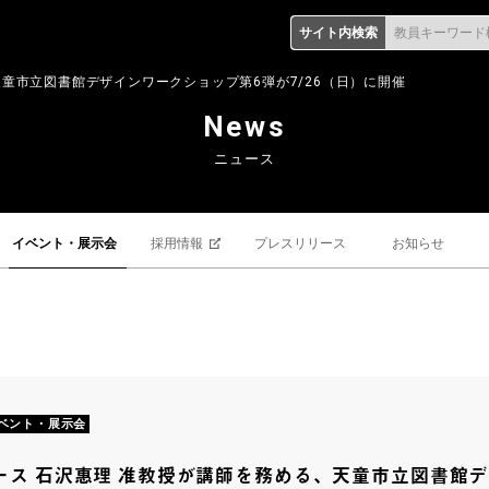
サイト内検索
教員キーワード
童市立図書館デザインワークショップ第6弾が7/26（日）に開催
News
ニュース
イベント・展示会
採用情報
プレスリリース
お知らせ
ベント・展示会
ース 石沢惠理 准教授が講師を務める、天童市立図書館