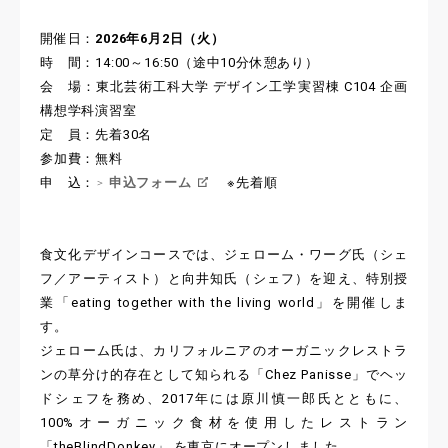
開催日：
2026年6月2日（火）
時 間：14:00～16:50（途中10分休憩あり）
会 場：東北芸術工科大学 デザイン工学実習棟 C104 企画
構想学科演習室
定 員：先着30名
参加費：無料
申 込：
申込フォーム
※先着順
食文化デザインコースでは、ジェローム・ワーグ氏（シェ
フ／アーティスト）と向井知氏（シェフ）を迎え、特別授
業「eating together with the living world」を開催しま
す。
ジェローム氏は、カリフォルニアのオーガニックレストラ
ンの草分け的存在として知られる「Chez Panisse」でヘッ
ドシェフを務め、2017年には原川慎一郎氏とともに、
100%オーガニック食材を使用したレストラン
「theBlindDonkey」 を東京にオープンしました。