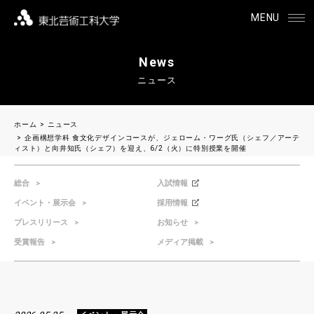
MENU
News
ニュース
ホーム
ニュース
企画構想学科 食文化デザインコースが、ジェローム・ワーグ氏（シェフ／アーテ
ィスト）と向井知氏（シェフ）を迎え、6/2（火）に特別授業を開催
総合
入試情報
イベント・展示会
採用情報
プレスリリース
お知らせ
受賞報告
メディア掲載