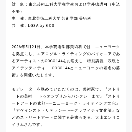
対 象：東北芸術工科大学在学生および学外聴講可（申込
不要）
主 催：東北芸術工科大学 芸術学部 美術科
共 催：LGSA by EIOS
2026年5月21日、本学芸術学部美術科では、ニューヨーク
を拠点にし、エアロゾル・ライティングのパイオニアであ
るアーティストのCOCO144をお迎えし、特別講義「表現と
アイデンティティ——COCO144とニューヨークの署名の芸
術」を開催いたします。
モデレーターを務めていただくのは、美術家で、『ストリ
ートの美術——トゥオンブリからバンクシーまで』『ストリ
ートアートの素顔——ニューヨーク・ライティング文化』
『アゲインスト・リテラシー ——グラフィティ文化論』な
どのストリートアートに関する著書もある、大山エンリコ
イサムさんです。