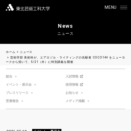
MENU
News
ニュース
ホーム
ニュース
芸術学部 美術科が、エアロゾル・ライティングの先駆者 COCO144 をニューヨ
ークから招いて、5/21（木）に特別講義を開催
総合
入試情報
イベント・展示会
採用情報
プレスリリース
お知らせ
受賞報告
メディア掲載