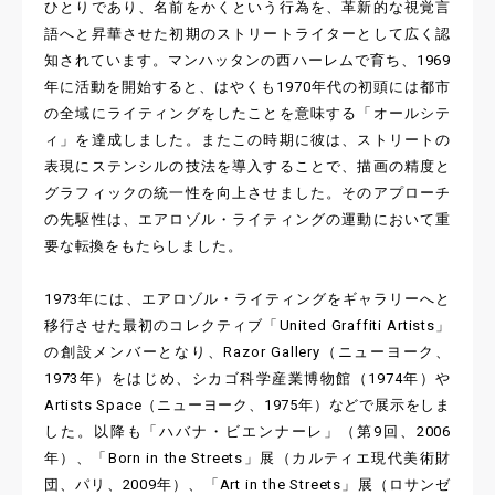
ひとりであり、名前をかくという行為を、革新的な視覚言
語へと昇華させた初期のストリートライターとして広く認
知されています。マンハッタンの西ハーレムで育ち、1969
年に活動を開始すると、はやくも1970年代の初頭には都市
の全域にライティングをしたことを意味する「オールシテ
ィ」を達成しました。またこの時期に彼は、ストリートの
表現にステンシルの技法を導入することで、描画の精度と
グラフィックの統一性を向上させました。そのアプローチ
の先駆性は、エアロゾル・ライティングの運動において重
要な転換をもたらしました。
1973年には、エアロゾル・ライティングをギャラリーへと
移行させた最初のコレクティブ「United Graffiti Artists」
の創設メンバーとなり、Razor Gallery（ニューヨーク、
1973年）をはじめ、シカゴ科学産業博物館（1974年）や
Artists Space（ニューヨーク、1975年）などで展示をしま
した。以降も「ハバナ・ビエンナーレ」（第9回、2006
年）、「Born in the Streets」展（カルティエ現代美術財
団、パリ、2009年）、「Art in the Streets」展（ロサンゼ