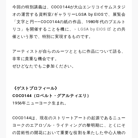
今回の特別講義は、COCO144が大山エンリコイサムスタジ
オの運営する資料室/ギャラリーLGSA by EIOSで、展覧会
「文字と円——COCO144の紙の作品、1980年代のプエルト
リコ」を開催することを機に、
LGSA by EIOS
との共
催という形で、特別に実現するものです。
アーティストが自らのルーツとともに作品について語る、
非常に貴重な機会です。
ぜひどなたでもご参加ください。
《ゲストプロフィール》
COCO144（ロベルト・グアルティエリ）
1956年ニューヨーク生まれ。
COCO144は、現在のストリートアートの起源であるニュー
ヨークのエアロゾル・ライティングの黎明期に、とくにそ
の芸術性の開花において重要な役割を果たした中心人物の