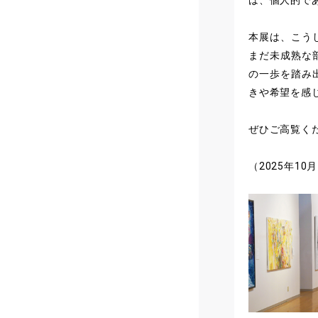
は、個人的で
本展は、こう
まだ未成熟な
の一歩を踏み
きや希望を感
ぜひご高覧く
（2025年1