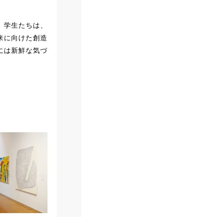
。
。学生たちは、
来に向けた創造
には新鮮な気づ