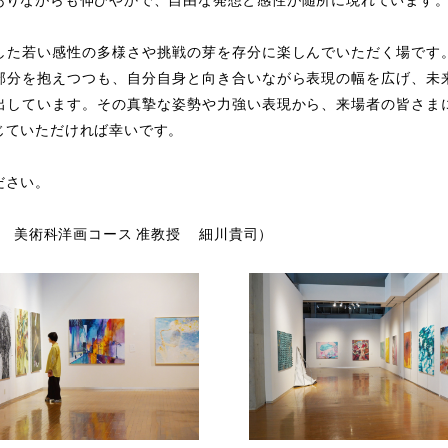
ありながらも伸びやかで、自由な発想と感性が随所に現れています
した若い感性の多様さや挑戦の芽を存分に楽しんでいただく場です
部分を抱えつつも、自分自身と向き合いながら表現の幅を広げ、未
出しています。その真摯な姿勢や力強い表現から、来場者の皆さま
じていただければ幸いです。
ださい。
0月 美術科洋画コース 准教授 細川貴司）