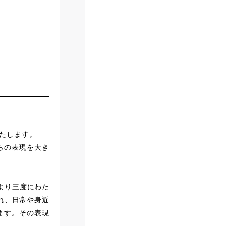
いたします。
らの表現を大き
より三度にわた
れ、日常や身近
ます。その表現