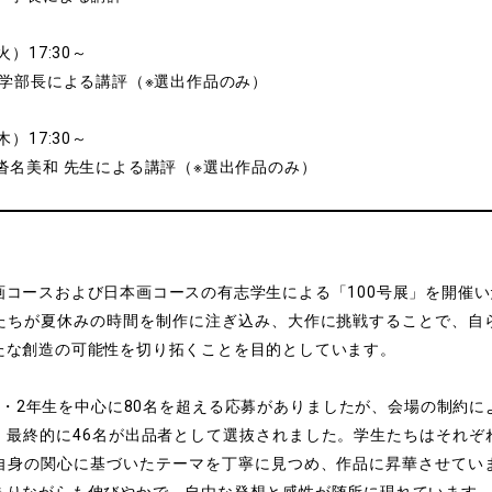
火）17:30～
術学部長による講評（※選出作品のみ）
木）17:30～
沓名美和 先生による講評（※選出作品のみ）
画コースおよび日本画コースの有志学生による「100号展」を開催
たちが夏休みの時間を制作に注ぎ込み、大作に挑戦することで、自
たな創造の可能性を切り拓くことを目的としています。
生・2年生を中心に80名を超える応募がありましたが、会場の制約に
、最終的に46名が出品者として選抜されました。学生たちはそれぞ
自身の関心に基づいたテーマを丁寧に見つめ、作品に昇華させてい