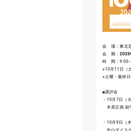
会 場：東北芸
会 期：
202
時 間：9:00
※10月11日
※土曜・最終日 1
■講評会
・10月7日（火
木原正徳 副
・10月9日（木
中山ダイスケ