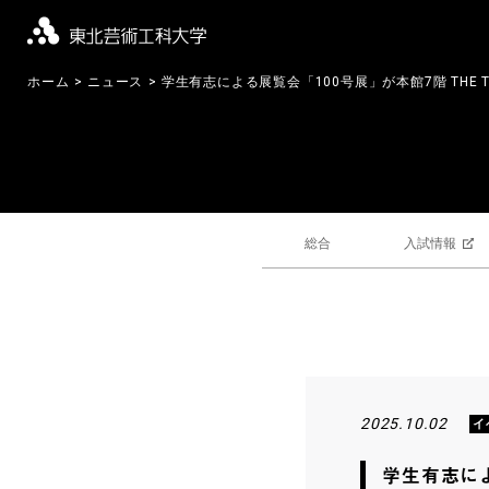
ホーム
ニュース
学生有志による展覧会「100号展」が本館7階 THE T
総合
入試情報
2025.10.02
イ
学生有志によ