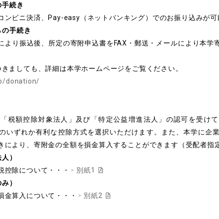
の手続き
ンビニ決済、Pay-easy（ネットバンキング）でのお振り込みが
らの手続き
により振込後、所定の寄附申込書をFAX・郵送・メールにより本学
つきましても、詳細は本学ホームページをご覧ください。
jp/donation/
り「税額控除対象法人」及び「特定公益増進法人」の認可を受けて
のいずれか有利な控除方式を選択いただけます。また、本学に企
きにより、寄附金の全額を損金算入することができます（受配者指
法人）
税控除について・・・
別紙1
のみ）
損金算入について・・・
別紙2