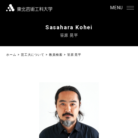
MENU
Sasahara Kohei
笹原 晃平
ホーム
芸工大について
教員検索
笹原 晃平