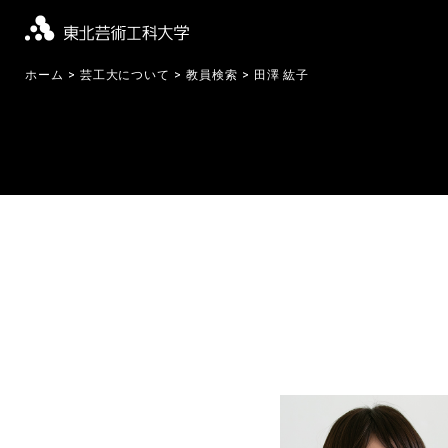
ホーム
芸工大について
教員検索
田澤 紘子