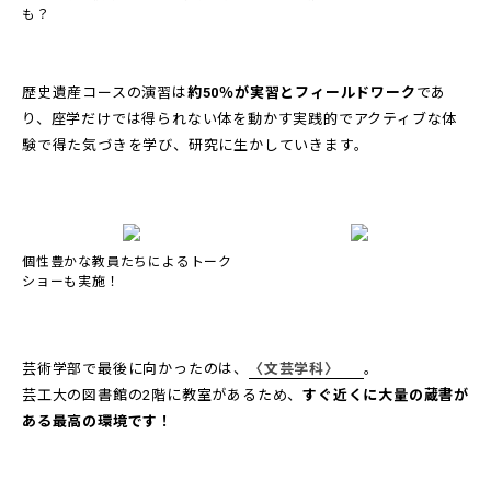
も？
歴史遺産コースの演習は
約50％が実習とフィールドワーク
であ
り、座学だけでは得られない体を動かす実践的でアクティブな体
験で得た気づきを学び、研究に生かしていきます。
個性豊かな教員たちによるトーク
ショーも実施！
芸術学部で最後に向かったのは、
〈文芸学科〉
。
芸工大の図書館の2階に教室があるため、
すぐ近くに大量の蔵書が
ある最高の環境です！