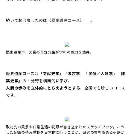
続いてお邪魔したのは
〈歴史遺産コース〉
。
歴史遺産コース長の青野先生が学科の魅力を熱弁。
歴史遺産コースは
「文献史学」「考古学」「民俗／人類学」「建
築史学」
の４分野を横断的に学び、
人間の歩みを立体的にとらえようとする
、全国でも珍しいコース
です。
取材先の風景や日常生活の記録が書き込まれたスケッチブック。こう
した記録の積み重ねを日常的に行うことが、研究の質を高める秘訣か