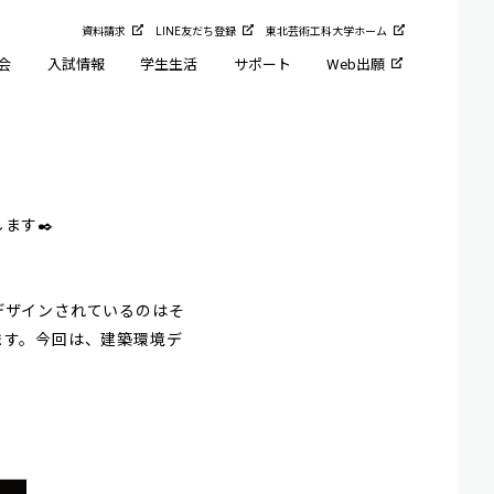
資料請求
LINE友だち登録
東北芸術工科大学ホーム
会
入試情報
学生生活
サポート
Web出願
プロダクトデザイン学科
建築・環境デザイン学科
アドミッション・ポリシー
STUDENT LIFE
グラフィックデザインコース
入試制度一覧
クラブ、サークル
イラストレーションコース
学部募集要項
大学周辺情報
ます✒️
キャラクター・ゲームコース
入試結果データ
データで見る芸工大生
CG・アニメ―ションコース
過去問題・参考解答
学費
映像クリエイションコース
入試Q&A
デザインされているのはそ
企画構想コース
大学院入試
ます。今回は、建築環境デ
地域デザインコース
食文化デザインコース