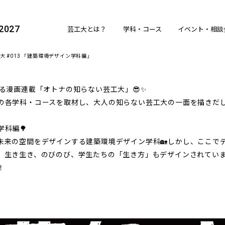
027
芸工大とは？
学科・コース
イベント・相談
文化財保存修復コース
 #013 「建築環境デザイン学科編」
歴史遺産コース
美術科
日本画コース
る漫画連載「オトナの知らない芸工大」😎✨
の各学科・コースを取材し、大人の知らない芸工大の一面を描きだし
洋画コース
グラフィックアーツコース
科編🌳
彫刻・キャラクター造形コース
未来の空間をデザインする建築環境デザイン学科🏡しかし、ここで
総合美術コース
。生き生き、のびのび、学生たちの「生き方」もデザインされてい
⽂芸学科
！
工芸デザイン学科