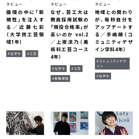
タビュー
タビュー
タビュー
循環の中に「新
なぜ、芸工大は
地域との関わり
規性」を注入す
教員採用試験の
が、毎秒自分を
る／近藤七彩
「現役合格率」が
アップデートす
（大学院工芸領
高いのか vol.2
る／手嶋穂（コ
域1年）
／上坂涼乃（美
ミュニティデザ
術科工芸コース
イン学科4年）
#在学生
#工芸
4年）
#コミュニティデザ
イン
#在学生
#工芸
#在学生
#教職課程