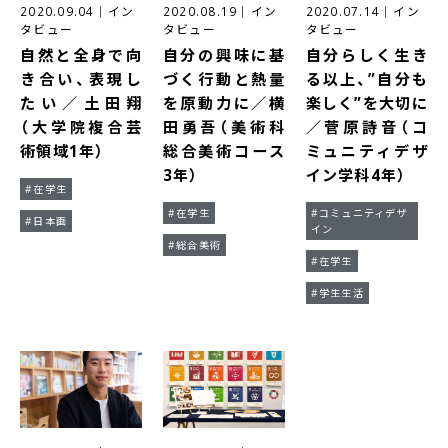
2020.09.04
｜
イン
2020.08.19
｜
イン
2020.07.14
｜
イン
タビュー
タビュー
タビュー
自然と全身で向
自分の興味に基
自分らしく生き
き合い、表現し
づく行動と熱量
る以上、”自分も
たい／土田翔
を原動力に／横
楽しく”を大切に
（大学院複合芸
田勇吾（美術科
／菅原詩音（コ
術領域1年）
総合美術コース
ミュニティデザ
3年）
イン学科4年）
#在学生
#在学生
#コミュニティデザ
#日本画
イン
#総合美術
#在学生
#学生生活