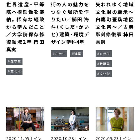
世界遺産・平等
街の人の魅力を
失われゆく地域
院へ模刻像を奉
つなぐ場所を作
文化財の継承～
納。稀有な経験
りたい／櫛田 海
白鷹町蚕桑地区
から学んだこと
斗（くしだ・かい
文化祭～／古典
／大学院保存修
と）建築・環境デ
彫刻修復家 柿田
復領域2年 門田
ザイン学科4年
喜則
真実
#在学生
#建築
#在学生
#在学生
#教職員
#文化財
#文化財
2020.11.05
｜
イン
2020.10.28
｜
イン
2020.09.23
｜
イン