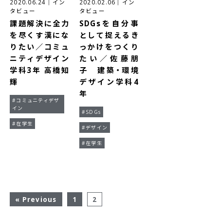
2020.06.24
｜
イン
2020.02.06
｜
イン
タビュー
タビュー
課題解決に全力
SDGsを自分事
を尽くす漢にな
として捉えるき
りたい／コミュ
っかけをつくり
ニティデザイン
たい／佐藤朋
学科3年 高橋知
子 建築・環境
輝
デザイン学科4
年
#コミュニティデザ
イン
#SDGs
#在学生
#デザイン
#在学生
« Previous
1
2