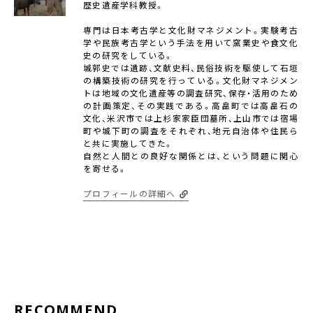
歴史遺産学科教授。
専門は日本考古学と文化財マネジメント。実験考古
学や民族考古学という手法を用いて窯業史や食文化
史の研究をしている。
城郭史では遺跡、文献史料、民俗技術を駆使して石垣
の構築技術の研究を行っている。文化財マネジメン
トは地域の文化遺産等の調査研究、保存・活用のため
の計画策定、その実践である。高畠町では高畠石の
文化、米沢市では上杉家家臣団墓所、上山市では宿場
町や城下町の調査をそれぞれ、地元自治体や住民ら
と共に実施してきた。
自然と人間との良好な関係とは、という問題に関心
を寄せる。
プロフィールの詳細へ
RECOMMEND