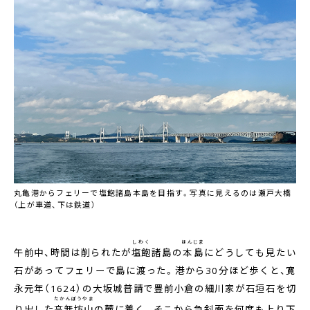
丸亀港からフェリーで塩飽諸島本島を目指す。写真に見えるのは瀬戸大橋
（上が車道、下は鉄道）
しわく
ほんじま
午前中、時間は削られたが
塩飽
諸島の
本島
にどうしても見たい
石があってフェリーで島に渡った。港から30分ほど歩くと、寛
永元年（1624）の大坂城普請で豊前小倉の細川家が石垣石を切
たかんぼうやま
り出した
高無坊山
の麓に着く。そこから急斜面を何度も上り下