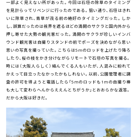
一部よく見えない所があった。今回は石垣の除草のタイミング
を見計らってリベンジに行ったのである。狙い通り、石垣はきれ
いに除草され、青草が茂る前の絶好のタイミングだった。しか
し、誤算だったのは視界を遮るほどの満開のサクラと国内外から
押し寄せた大勢の観光客だった。満開のサクラが珍しいインバ
ウンド観光客は自撮りスタンドの前でポーズを決めながら思い
思いの写真を撮っていた。こちらは5mのロッドを上げたり降ろ
したり、桜の枝をかき分けながらリモートで石垣の写真を撮る。
時には（大阪人らしく）絡んでくる人もいたが、人混みに紛れて
かえって目立ったなかったかもしれない。以前、公園管理者に調
査の許可を得ようと電話したら「5ｍのロッドも1ｍの自撮り棒
も大して変わらへんからええんとちがうか」とおおらかな返答。
だから大阪は好きだ。