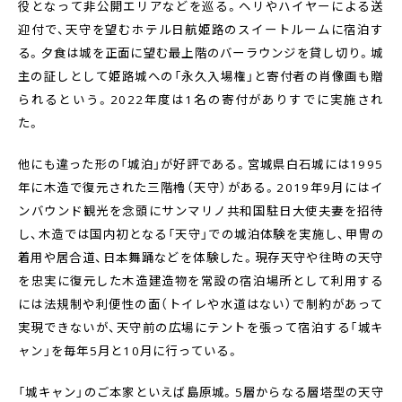
役となって非公開エリアなどを巡る。ヘリやハイヤーによる送
迎付で、天守を望むホテル日航姫路のスイートルームに宿泊す
る。夕食は城を正面に望む最上階のバーラウンジを貸し切り。城
主の証しとして姫路城への「永久入場権」と寄付者の肖像画も贈
られるという。2022年度は1名の寄付がありすでに実施され
た。
他にも違った形の「城泊」が好評である。宮城県白石城には1995
年に木造で復元された三階櫓（天守）がある。2019年9月にはイ
ンバウンド観光を念頭にサンマリノ共和国駐日大使夫妻を招待
し、木造では国内初となる「天守」での城泊体験を実施し、甲冑の
着用や居合道、日本舞踊などを体験した。現存天守や往時の天守
を忠実に復元した木造建造物を常設の宿泊場所として利用する
には法規制や利便性の面（トイレや水道はない）で制約があって
実現できないが、天守前の広場にテントを張って宿泊する「城キ
ャン」を毎年5月と10月に行っている。
「城キャン」のご本家といえば島原城。5層からなる層塔型の天守