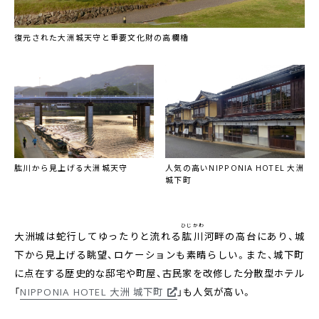
復元された大洲城天守と重要文化財の高欄櫓
肱川から見上げる大洲城天守
人気の高いNIPPONIA HOTEL 大洲
城下町
ひじかわ
大洲城は蛇行してゆったりと流れる
肱川
河畔の高台にあり、城
下から見上げる眺望、ロケーションも素晴らしい。また、城下町
に点在する歴史的な邸宅や町屋、古民家を改修した分散型ホテル
「
NIPPONIA HOTEL 大洲 城下町
」も人気が高い。