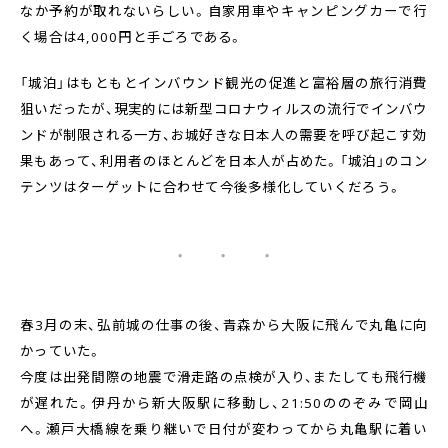
なか予約が取れないらしい。自家用車やキャンピングカーで行
く場合は4,000円と手ごろである。
「城泊」はもともとインバウンド観光の促進と富裕層の旅行消費
狙いだったが、現実的には新型コロナウィルスの流行でインバウ
ンドが制限される一方、お城好きな日本人の需要を呼び起こす効
果もあって、利用者のほとんどを日本人が占めた。「城泊」のコン
テンツはターゲットに合わせて今後多様化していくだろう。
・ ・ ・
春3月の末、弘前城の仕事の後、青森から大阪に飛んで丸亀に向
かっていた。
今度は出発間際の地震で滑走路の点検が入り、またしても飛行機
が遅れた。伊丹から新大阪駅に移動し、21:50ののぞみで岡山
へ。瀬戸大橋線を乗り継いで日付が変わってから丸亀駅に着い