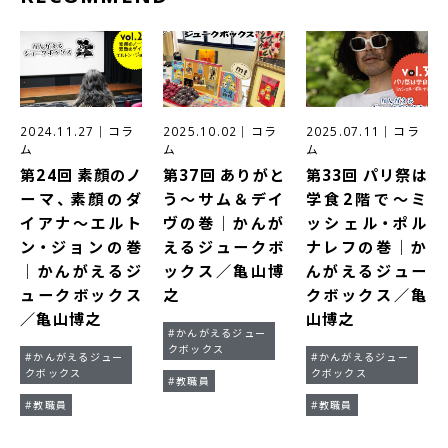
2024.11.27
｜
コラ
2025.10.02
｜
コラ
2025.07.11
｜
コラ
ム
ム
ム
第24回 素顔のノ
第37回 ありがと
第33回 パリ祭は
ーマ、素顔のダ
う～サム＆デイ
学食2階で～ミ
イアナ～エルト
ヴの巻｜かんが
ッシェル・ポル
ン・ジョンの巻
えるジュークボ
ナレフの巻｜か
｜かんがえるジ
ックス／亀山博
んがえるジュー
ュークボックス
之
クボックス／亀
／亀山博之
山博之
#かんがえるジュー
クボックス
#かんがえるジュー
#かんがえるジュー
クボックス
クボックス
#教職員
#教職員
#教職員