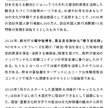
日本を支える観光ビジョン」でうたわれた歴史的資源を活用した
観光まちづくりの施策の一つである。お城やお寺を日本ならで
はの文化が体験できる宿泊施設として活用することで、2030年
の訪日外国人旅行者数6,000万人、訪日外国人旅行消費額15兆
円等の実現を目指そうとしたものである。
2020年、観光庁は
城や社寺を、見る文化財から「使う文化財」
へ！
のキャッチフレーズを掲げ、「城泊・寺泊を核とした地域の歴
史的資源を保全・活用する補助金」制度を設けた。政府が城泊の
インバウンド化と体験コンテンツの充実支援に乗り出したので
ある。もともとヨーロッパでは城や宮殿を活用したホテルは人
気がある。欧米の富裕層をターゲットにユニークな体験型宿泊
コンテンツで地方へも誘客をはかろうという目論見である。
2020年7月からスタートした愛媛県大洲城の「キャッスルステ
イ」は日本ではじめて木造天守に宿泊ができるとして話題になっ
た。国宝・重要文化財天守での宿泊は文化財保護の観点から許可