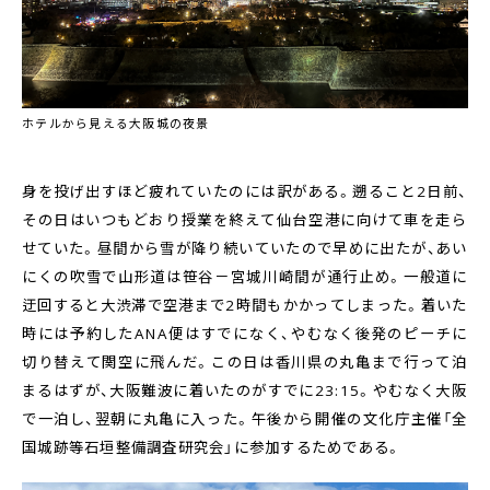
ホテルから見える大阪城の夜景
身を投げ出すほど疲れていたのには訳がある。遡ること2日前、
その日はいつもどおり授業を終えて仙台空港に向けて車を走ら
せていた。昼間から雪が降り続いていたので早めに出たが、あい
にくの吹雪で山形道は笹谷－宮城川崎間が通行止め。一般道に
迂回すると大渋滞で空港まで2時間もかかってしまった。着いた
時には予約したANA便はすでになく、やむなく後発のピーチに
切り替えて関空に飛んだ。この日は香川県の丸亀まで行って泊
まるはずが、大阪難波に着いたのがすでに23:15。やむなく大阪
で一泊し、翌朝に丸亀に入った。午後から開催の文化庁主催「全
国城跡等石垣整備調査研究会」に参加するためである。