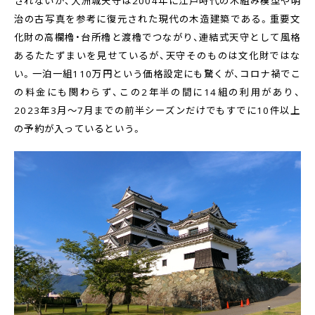
されないが、大洲城天守は2004年に江戸時代の木組み模型や明
治の古写真を参考に復元された現代の木造建築である。重要文
化財の高欄櫓・台所櫓と渡櫓でつながり、連結式天守として風格
あるたたずまいを見せているが、天守そのものは文化財ではな
い。一泊一組110万円という価格設定にも驚くが、コロナ禍でこ
の料金にも関わらず、この2年半の間に14組の利用があり、
2023年3月～7月までの前半シーズンだけでもすでに10件以上
の予約が入っているという。