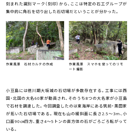
刻まれた識別マーク（刻印）から、ここは特定の石工グループが
集中的に角石を切り出した石切場だということが分かった。
作業風景 石材カルテの作成
作業風景 スマホを使ってのリモ
ート撮影
小豆島には徳川期大坂城の石切場が多数存在する。工事には西
国・北国の大名60家が動員され、そのうち8つの大名家が小豆島
で石材を調達した。今回調査したのは東海岸にある筑前・黒田家
が拓いた石切場である。現在も山の緩斜面に長さ2.5～3m、小
口面90㎝四方、重さ4～5トンの直方体の石がごろごろ転がって
いる。