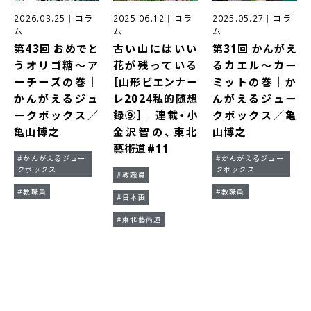
2026.03.25
｜
コラ
2025.06.12
｜
コラ
2025.05.27
｜
コラ
ム
ム
ム
第43回 おめでと
古い山にはいい
第31回 かんがえ
うオリゴ糖～ア
花が残っている
るカエル～カー
ーチーズの巻｜
［山形ビエンナー
ミットの巻｜か
かんがえるジュ
レ2024私的随想
んがえるジュー
ークボックス／
録⑨］｜連載・小
クボックス／亀
亀山博之
金沢智の、東北
山博之
藝術道#11
#かんがえるジュー
#かんがえるジュー
クボックス
クボックス
#教職員
#教職員
#教職員
#日本画
#東北藝術道