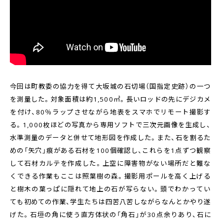
今回は町教委の協力を得て大坂城の石切場（国指定史跡）の一つ
を測量した。対象面積は約1,500㎡。長いロッドの先にデジカメ
を付け、80％ラップさせながら地表をスマホでリモート撮影す
る。1,000枚ほどの写真から専用ソフトで三次元画像を生成し、
水準測量のデータと併せて地形図を作成した。また、石を割るた
めの「矢穴」痕がある石材を100個確認し、これらを1点ずつ観察
して石材カルテを作成した。上空に障害物がない場所だと難な
くできる作業もここは照葉樹の森。撮影用ポールを高く上げる
と樹木の葉っぱに隠れて地上の石が写らない。頭でわかってい
ても初めての作業、学生たちは四苦八苦しながらなんとかやり遂
げた。石垣の角に使う直方体状の「角石」が30点余りあり、石に