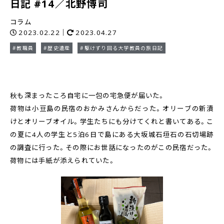
日記 #14／北野博司
コラム
2023.02.22｜
2023.04.27
#教職員
#歴史遺産
#駆けずり回る大学教員の旅日記
秋も深まったころ自宅に一包の宅急便が届いた。
荷物は小豆島の民宿のおかみさんからだった。オリーブの新漬
けとオリーブオイル。学生たちにも分けてくれと書いてある。こ
の夏に4人の学生と5泊6日で島にある大坂城石垣石の石切場跡
の調査に行った。その際にお世話になったのがこの民宿だった。
荷物には手紙が添えられていた。