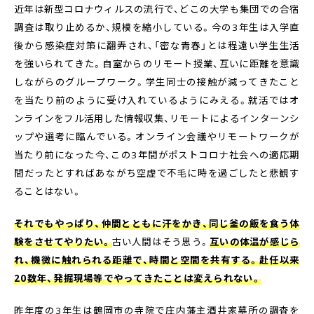
近年は新型コロナウィルスの流行で、どこの大学も集団での合宿
調査は取り止めるか、規模を縮小している。今の3年生は入学直
後から感染症対策に翻弄され、「密な青春」とは程遠い学生生活
を強いられてきた。自室からのリモート授業、互いに距離を意識
しながらのグループワーク。学生同士の接触が減ってきたこと
を当たり前のように受け入れているようにみえる。就活ではオ
ンラインをフル活用した情報収集、リモートによるインターンシ
ップや選考に臨んでいる。オンライン会議やリモートワークが
当たり前になった今、この3年間がポストコロナ社会への適応期
間だったとすればあながち空虚で不毛に時を過ごしたと悲観す
ることはない。
それでもやっぱり、仲間とともに汗をかき、同じ釜の飯を食う体
験をさせてやりたい。
古い人間はそう思う。
互いの体温が感じら
れ、機微に触れられる距離で、時間と空間を共有する。赴任以来
20数年、発掘現場等でやってきたことは変えられない。
昨年度の3年生は鶴岡市の寺院で庄内藩主酒井家墓所の調査を