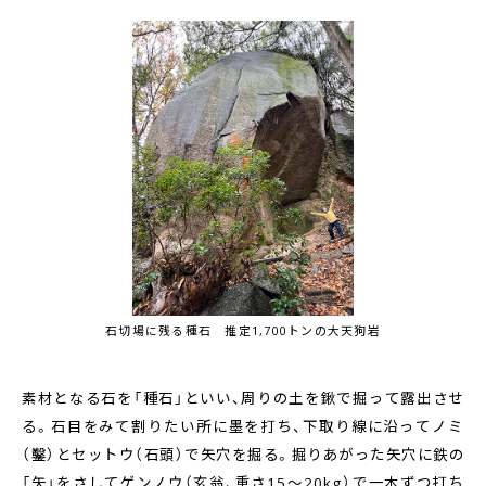
石切場に残る種石 推定1,700トンの大天狗岩
素材となる石を「種石」といい、周りの土を鍬で掘って露出させ
る。石目をみて割りたい所に墨を打ち、下取り線に沿ってノミ
（鑿）とセットウ（石頭）で矢穴を掘る。掘りあがった矢穴に鉄の
「矢」をさしてゲンノウ（玄翁、重さ15～20kg）で一本ずつ打ち