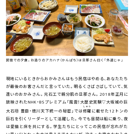
民宿での夕食。お造りのアカハナ（かんぱち）は旦那さん曰く「外道じゃ」
現地にいるときからおかみさんはもう民宿はやめる、あなたたち
が最後のお客さんだと言っていた。明るくさばさばしていて、気
遣いのおかみさん。元石工で親分肌の旦那さん。2018年正月に
放映されたNHK・BSプレミアム「風雲！大歴史実験▽大坂城の巨
しゅら
大石垣 豊臣・徳川天下統一の秘密」では
修羅
に載せた12トンの
巨石を引くリーダーとして活躍した。今でも昼間は船に乗り、夜
は愛猫と床を共にする。学生たちにとってこの民宿が忘れがた