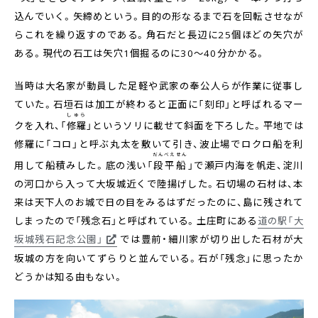
込んでいく。矢締めという。目的の形なるまで石を回転させなが
らこれを繰り返すのである。角石だと長辺に25個ほどの矢穴が
ある。現代の石工は矢穴1個掘るのに30～40分かかる。
当時は大名家が動員した足軽や武家の奉公人らが作業に従事し
ていた。石垣石は加工が終わると正面に「刻印」と呼ばれるマー
しゅら
クを入れ、「
修羅
」というソリに載せて斜面を下ろした。平地では
修羅に「コロ」と呼ぶ丸太を敷いて引き、波止場でロクロ船を利
だんべえせん
用して船積みした。底の浅い「
段平船
」で瀬戸内海を帆走、淀川
の河口から入って大坂城近くで陸揚げした。石切場の石材は、本
来は天下人のお城で日の目をみるはずだったのに、島に残されて
しまったので「残念石」と呼ばれている。土庄町にある
道の駅「大
坂城残石記念公園」
では豊前・細川家が切り出した石材が大
坂城の方を向いてずらりと並んでいる。石が「残念」に思ったか
どうかは知る由もない。