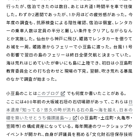
行ったが、宿泊できたのは数日、あとは片道1時間半を車で往復
した。わずか2週間であったが、1か月ほどの疲労感があった。今
年度の調査も、抗原検査による陰性確認、宿泊は個室、レンタカ
ーの乗車人数は定員の半分と厳しい条件をクリアしながらなん
とか実施した。仙台から神戸に飛び、姫路でレンタカーを借りて
お城を一周。姫路港からフェリーで小豆島に渡った。台風11号
の影響で翌日の島のフェリーは終日全便欠航と決まっていた。
海は荒れはじめていたが幸いにも島に上陸でき、初日は小豆島町
教育委員会との打ち合わせと現場の下見。翌朝、吹き荒れる暴風
のなかで調査が始まった。
小豆島のことは
このブログ
でも何度か書いたことがある。
ここには400年前の大坂城石垣の石切場跡があって、これらは
日
本遺産「知ってる? 悠久の時が流れる石の島～海を越え、日本の
礎を築いたせとうち備讃諸島～」
（小豆島町・土庄町・丸亀市・
笠岡市）の構成資産になっている。毎年関連のワークショップや
イベントが開かれ、自身が評議員を務める「文化財石垣保存技術