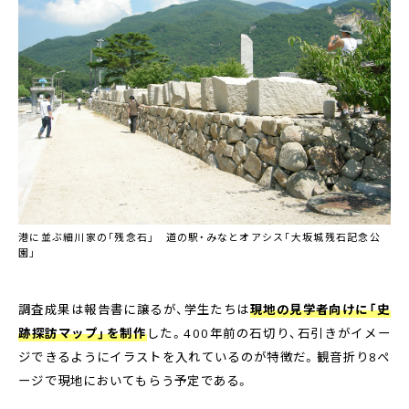
港に並ぶ細川家の「残念石」 道の駅・みなとオアシス「大坂城残石記念公
園」
調査成果は報告書に譲るが、学生たちは
現地の見学者向けに「史
跡探訪マップ」を制作
した。400年前の石切り、石引きがイメー
ジできるようにイラストを入れているのが特徴だ。観音折り8ペ
ージで現地においてもらう予定である。