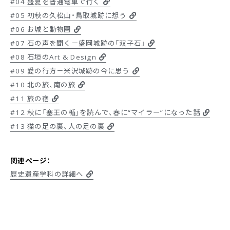
#04 盛夏を普通電車で行く
#05 初秋の久松山・鳥取城跡に想う
#06 お城と動物園
#07 石の声を聞く－盛岡城跡の「双子石」
#08 石垣のArt & Design
#09 愛の行方－米沢城跡の今に思う
#10 北の旅、南の旅
#11 旅の宿
#12 秋に「塞王の楯」を読んで、春に“マイラー”になった話
#13 猫の足の裏、人の足の裏
関連ページ：
歴史遺産学科の詳細へ