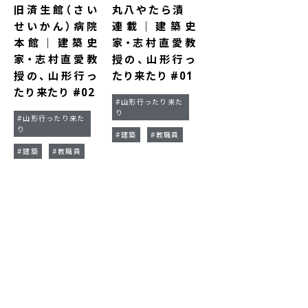
旧済生館（さい
丸八やたら漬
せいかん）病院
連載｜建築史
本館｜建築史
家・志村直愛教
家・志村直愛教
授の、山形行っ
授の、山形行っ
たり来たり #01
たり来たり #02
#山形行ったり来た
り
#山形行ったり来た
り
#建築
#教職員
#建築
#教職員