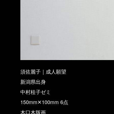
須佐麗子｜成人願望
新潟県出身
中村桂子ゼミ
150mm✕100mm 6点
木口木版画