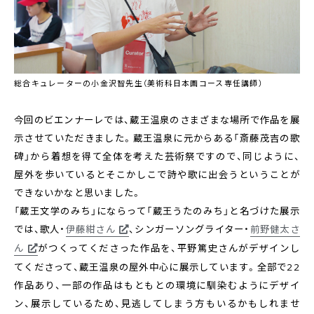
総合キュレーターの小金沢智先生（美術科日本画コース専任講師）
今回のビエンナーレでは、蔵王温泉のさまざまな場所で作品を展
示させていただきました。蔵王温泉に元からある「斎藤茂吉の歌
碑」から着想を得て全体を考えた芸術祭ですので、同じように、
屋外を歩いているとそこかしこで詩や歌に出会うということが
できないかなと思いました。
「蔵王文学のみち」にならって「蔵王うたのみち」と名づけた展示
では、歌人・
伊藤紺さん
、シンガーソングライター・
前野健太さ
ん
がつくってくださった作品を、平野篤史さんがデザインし
てくださって、蔵王温泉の屋外中心に展示しています。全部で22
作品あり、一部の作品はもともとの環境に馴染むようにデザイ
ン、展示しているため、見逃してしまう方もいるかもしれませ