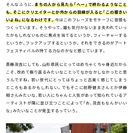
そんなふうに、
まちの人から見たら「へー」で終わるようなこと
も、そこにクリエイターとか外からの目線が入ると「この響きい
いよね」になるわけです。
今はこのフレーズをモチーフに音頭も
つくっています。そうやって、誰も気付かないまま失われていっ
たかもしれないものに焦点を当てるというか、フィーチャーする
というか、フックアップするというか。それをできるのがアート
フェスティバルの持てる力なのかなと感じています。
斎藤茂吉にしても、山形県民にとってはめちゃくちゃ身近だから
こそ、改めて振り返るみたいなことってなかなかしなかったと思
うんですね。若い世代にとってはちょっと古臭く感じてしまう
ところもあるかもしれない。でもそこに前野健太さんとか伊藤
紺さんみたいな、若い人にちゃんと人気があって知られているア
ーティストが隣に並び立つことによって「お、茂吉もなんかいい
な」みたいなことが発生するっていう。