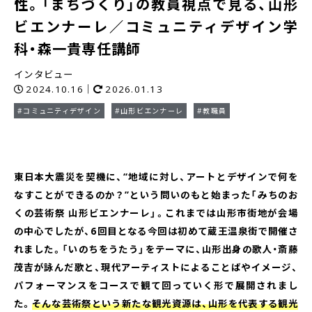
性。「まちづくり」の教員視点で見る、山形
ビエンナーレ／コミュニティデザイン学
科・森一貴専任講師
インタビュー
2024.10.16｜
2026.01.13
#コミュニティデザイン
#山形ビエンナーレ
#教職員
東日本大震災を契機に、“地域に対し、アートとデザインで何を
なすことができるのか？”という問いのもと始まった「みちのお
くの芸術祭 山形ビエンナーレ」。これまでは山形市街地が会場
の中心でしたが、6回目となる今回は初めて蔵王温泉街で開催さ
れました。「いのちをうたう」をテーマに、山形出身の歌人・斎藤
茂吉が詠んだ歌と、現代アーティストによることばやイメージ、
パフォーマンスをコースで観て回っていく形で展開されまし
た。
そんな芸術祭という新たな観光資源は、山形を代表する観光