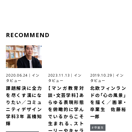
RECOMMEND
2020.06.24
｜
イン
2023.11.13
｜
イン
2019.10.29
｜
イン
タビュー
タビュー
タビュー
課題解決に全力
【マンガ教育対
北欧フィンラン
を尽くす漢にな
談・文芸学科】あ
ドの「心の風景」
りたい／コミュ
らゆる表現形態
を描く／画家・
ニティデザイン
を俯瞰的に学ん
卒業生 佐藤裕
学科3年 高橋知
でいるからこそ
一郎
輝
生まれる、スト
#卒業生
ーリーやキャラ