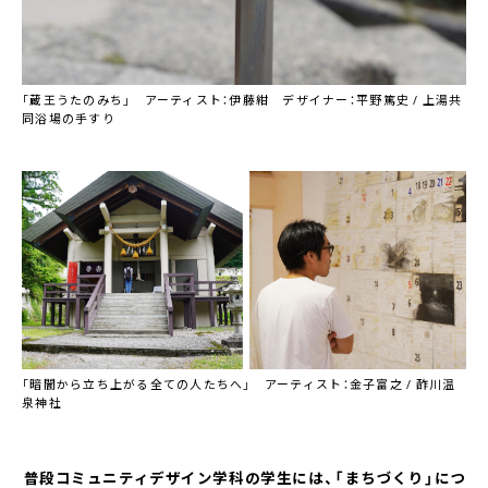
「蔵王うたのみち」 アーティスト：伊藤紺 デザイナー：平野篤史 / 上湯共
同浴場の手すり
「暗闇から立ち上がる全ての人たちへ」 アーティスト：金子富之 / 酢川温
泉神社
――普段コミュニティデザイン学科の学生には、「まちづくり」につ