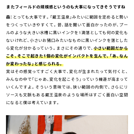
――またフィールドの規模感というのも大事になってきそうですね
森：
とっても大事です。「蔵王温泉」みたいに範囲を定めると勢い
をつくっていきやすくて。昔、話を聞いて面白かったのが、プー
ルのような大きい水槽に黒いインクを1滴落としても何の変化も
ないけれど、小さいお猪口みたいなものに黒いインクを落とした
ら変化が分かるっていう。まさにその通りで、
小さい範囲だから
こそ、そこで起きた1個の変化がインパクトを生んで、「あ、なん
か変わったな」と感じられる。
実はその感覚ってすごく大事で、変化が生まれたって気付くと、
みんなの中で「じゃあ、変化を起こそう」っていう機運が高まって
いくんですよ。そういう意味では、狭い範囲の内側で、さらにリ
ソースも文脈もある蔵王温泉のような場所はすごく面白い空間
になると僕は考えています。