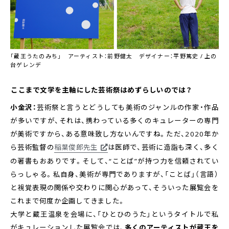
「蔵王うたのみち」 アーティスト：前野健太 デザイナー：平野篤史 / 上の
台ゲレンデ
――ここまで文学を主軸にした芸術祭はめずらしいのでは？
小金沢：
芸術祭と言うとどうしても美術のジャンルの作家・作品
が多いですが、それは、携わっている多くのキュレーターの専門
が美術ですから、ある意味致し方ないんですね。ただ、2020年か
ら芸術監督の
稲葉俊郎先生
は医師で、芸術に造詣も深く、多く
の著書もおありです。そして、“ことば”が持つ力を信頼されてい
らっしゃる。私自身、美術が専門でありますが、「ことば」（言語）
と視覚表現の関係や交わりに関心があって、そういった展覧会を
これまで何度か企画してきました。
大学と蔵王温泉を会場に、「ひとひのうた」というタイトルで私
がキュレーションした展覧会では、
多くのアーティストが蔵王を