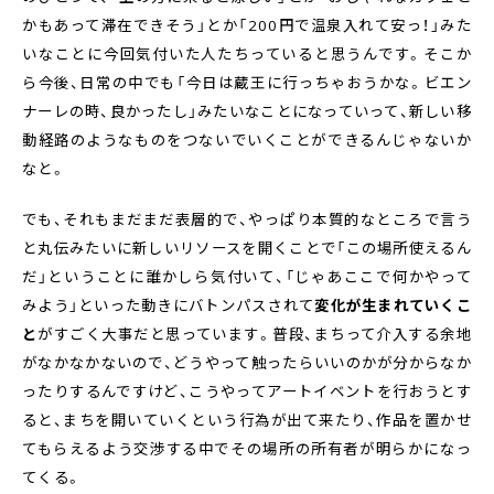
かもあって滞在できそう」とか「200円で温泉入れて安っ！」みた
いなことに今回気付いた人たちっていると思うんです。そこか
ら今後、日常の中でも「今日は蔵王に行っちゃおうかな。ビエン
ナーレの時、良かったし」みたいなことになっていって、新しい移
動経路のようなものをつないでいくことができるんじゃないか
なと。
でも、それもまだまだ表層的で、やっぱり本質的なところで言う
と丸伝みたいに新しいリソースを開くことで「この場所使えるん
だ」ということに誰かしら気付いて、「じゃあここで何かやって
みよう」といった動きにバトンパスされて
変化が生まれていくこ
と
がすごく大事だと思っています。普段、まちって介入する余地
がなかなかないので、どうやって触ったらいいのかが分からなか
ったりするんですけど、こうやってアートイベントを行おうとす
ると、まちを開いていくという行為が出て来たり、作品を置かせ
てもらえるよう交渉する中でその場所の所有者が明らかになっ
てくる。