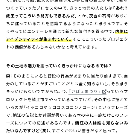
て、例えば今回、歌人の伊藤紺さんが冬と春の蔵王を歩いて歌を
つくっていったプロセスの中で、きっと地元の人たちは
「あれ？
蔵王ってこういう見方もできるんだ」
とか、茂吉の石碑があちこ
ちに建っていることを意識するようになったと思うんです。そ
うやってビエンナーレを通じて新たな気付きを得る中で、
内側に
アイデンティティが生まれていく。
そこにこういったプロジェク
トの価値があるんじゃないかなと考えています。
――その土地の魅力を掘っていくきっかけにもなるのでは？
森：
そのまちにいると普段の行為があまりに当たり前すぎて、自
分のしていることがすごいことだとは全く知らないし、そう思う
きっかけもないですからね。今、
『さばえまつり』
っていうプ
ロジェクトを鯖江市でやっているんですけど、その中心に据えて
いるのが「イッココマッココスココンノコーン」というフレーズ
で、鯖江の伝説とか昔話が書いてある本の中に一節だけこのフレ
ーズについての記述があるんです。
鯖江の人は誰も知らないみ
たいなんですけど（笑）、
すごくかわいい響きだなと思って。