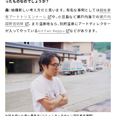
ったものなのでしょうか？
森：
結構新しい考え方だと思います。有名な事例としては
越後妻
有アートトリエンナーレ
や、小豆島など瀬戸内海での
瀬戸内
国際芸術祭
。また温泉地なら、別府温泉にアートディレクター
が入ってやっている
Art Fair Beppu
などがあります。
お話を伺った森一貴先生（コミュニティデザイン学科専任講師）