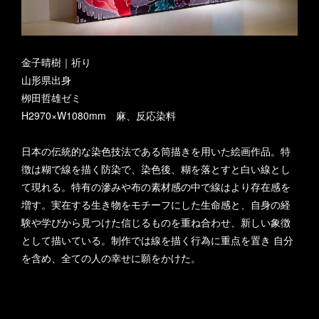
金子晴樹｜祈り
山形県出身
栁田哲雄ゼミ
H2970×W1080mm 麻、反応染料
日本の伝統的な染色技法である筒描きを用いた絵画作品。特
徴は糊で線を描く防染で、染色後、糊を落とすと白い線とし
て現れる。特有の滲みや布の素材感の中で線はより存在感を
増す。実在する生き物をモチーフにした生命感と、自身の経
験や学びから見つけた信じるものを重ね合わせ、新しい象徴
として描いている。制作では線を描く行為に重点を置き 自分
を含め、全ての人の幸せに願をかけた。