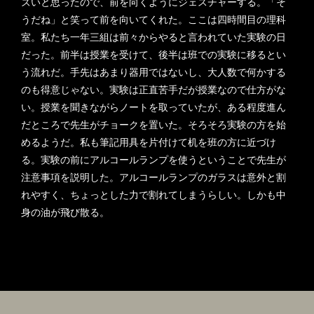
ズいと思ったので、前を向くようにジェスチャーする。「そ
うだね」と笑って前を向いてくれた。ここは四時間目の理科
室。私たち一年三組は前々からやると言われていた実験の日
だった。前半は授業を受けて、後半は班での実験に移るとい
う流れだ。手先はあまり器用ではないし、大人数で何かする
のも得意じゃない。実験は正直苦手だが授業なので仕方がな
い。授業を聞きながらノートを取っていたが、ある程度進ん
だところで先生がチョークを置いた。そろそろ実験の方を始
めるようだ。私も筆記用具を片付けて机を班の方に近づけ
る。実験の前にアルコールランプを使うということで先生が
注意事項を説明した。アルコールランプのガラスは意外と割
れやすく、ちょっとした力で割れてしまうらしい。しかも中
身の油が飛び散る。