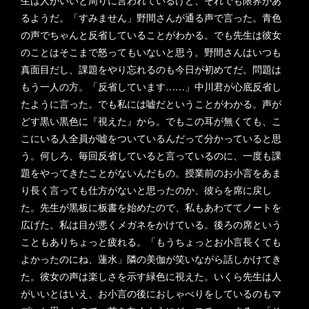
生は人がいいと周りに言われているけど、それでも限界があ
るようだ。「すみません」野間さんが通る声で言った。青色
の声でちゃんと反省していることがわかる。でも先生は彼女
のことはそこまで怒ってもいないと思う。野間さんはいつも
真面目だし、課題をやり忘れるのも今日が初めてだ。問題は
もう一人の方。「反省しています……」中川君が心底反省し
たように言った。でも私には嘘だということがわかる。声が
どす黒い黒色に『視えた』から。でもこの耳が無くても、こ
こにいる人全員が嘘をついているんだって分かっていると思
う。何しろ、毎回反省していると言っているのに、一度も課
題をやってきたことがないんだもの。授業前のお小言をあま
り長く言っても仕方がないと思ったのか、彼らを席に戻し
た。先生が黒板に板書を始めたので、私もあわててノートを
広げた。私は目が悪くメガネをかけている。後ろの席という
こともありちょっと疲れる。「もうちょっとお小言長くても
よかったのにね、蓮水」隣の美伽が笑いながら話しかけてき
た。彼女の声は楽しさを示す緑色に視えた。いくら先生は人
がいいとはいえ、お小言の後におしゃべりをしているのもマ