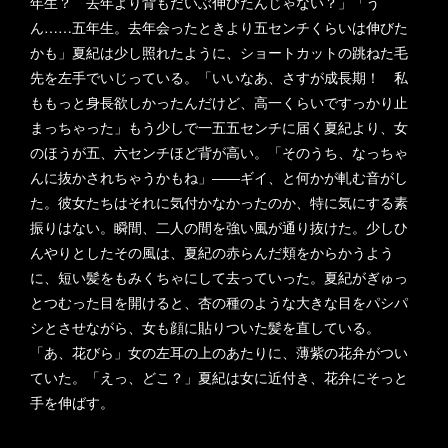
年生？ 去年より背もだいぶ伸びたんじゃない？」「う
ん……五年生。去年会ったときより五センチくらいは伸びた
かも」夏紀は少し照れたように、ショートカットの跳ねた毛
先を左手でいじっている。「いいなあ、さすが成長期！ 私
ももっと身長欲しかったんだけど、高一くらいですっかり止
まっちゃった」もう少しで一五五センチに届く夏紀より、女
のほうが五、六センチほど背が高い。「そのうち、なっちゃ
んに抜かされちゃうかもね」――ギイ、と何かが軋む音がし
た。彼女たちはそれに気付かなかったのか、特に気にする素
振りはない。瞬間、二人の間を強い風が通り抜けた。少しひ
んやりとしたその風は、夏紀の赤らんだ頬をからかうよう
に、短い髪をもみくちゃにして去っていった。夏紀がぎゅっ
とつむった目を開けると、杏の種のような大きな目をパシパ
シとさせながら、女も顔に貼りついた髪を直している。
「あ、花びら」女の左耳の上のあたりに、薄紫の花弁がつい
ていた。「えっ、どこ？」夏紀は女に近付き、花弁にそっと
手を伸ばす。