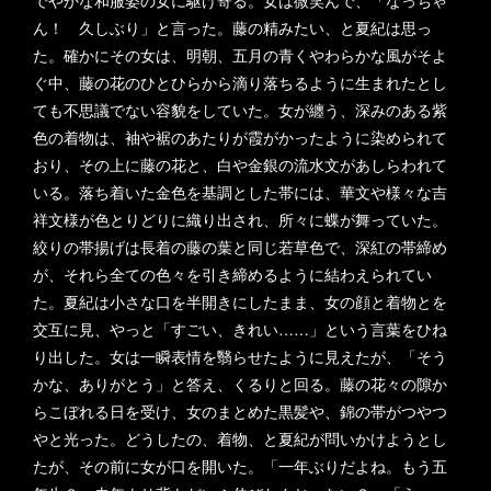
でやかな和服姿の女に駆け寄る。女は微笑んで、「なっちゃ
ん！ 久しぶり」と言った。藤の精みたい、と夏紀は思っ
た。確かにその女は、明朝、五月の青くやわらかな風がそよ
ぐ中、藤の花のひとひらから滴り落ちるように生まれたとし
ても不思議でない容貌をしていた。女が纏う、深みのある紫
色の着物は、袖や裾のあたりが霞がかったように染められて
おり、その上に藤の花と、白や金銀の流水文があしらわれて
いる。落ち着いた金色を基調とした帯には、華文や様々な吉
祥文様が色とりどりに織り出され、所々に蝶が舞っていた。
絞りの帯揚げは長着の藤の葉と同じ若草色で、深紅の帯締め
が、それら全ての色々を引き締めるように結わえられてい
た。夏紀は小さな口を半開きにしたまま、女の顔と着物とを
交互に見、やっと「すごい、きれい……」という言葉をひね
り出した。女は一瞬表情を翳らせたように見えたが、「そう
かな、ありがとう」と答え、くるりと回る。藤の花々の隙か
らこぼれる日を受け、女のまとめた黒髪や、錦の帯がつやつ
やと光った。どうしたの、着物、と夏紀が問いかけようとし
たが、その前に女が口を開いた。「一年ぶりだよね。もう五