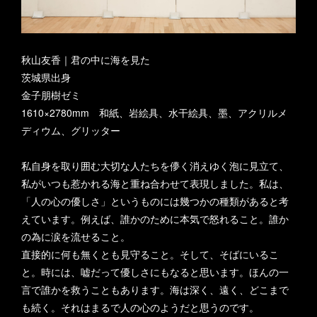
秋山友香｜君の中に海を見た
茨城県出身
金子朋樹ゼミ
1610×2780mm 和紙、岩絵具、水干絵具、墨、アクリルメ
ディウム、グリッター
私自身を取り囲む大切な人たちを儚く消えゆく泡に見立て、
私がいつも惹かれる海と重ね合わせて表現しました。私は、
「人の心の優しさ」というものには幾つかの種類があると考
えています。例えば、誰かのために本気で怒れること。誰か
の為に涙を流せること。
直接的に何も無くとも見守ること。そして、そばにいるこ
と。時には、嘘だって優しさにもなると思います。ほんの一
言で誰かを救うこともあります。海は深く、遠く、どこまで
も続く。それはまるで人の心のようだと思うのです。