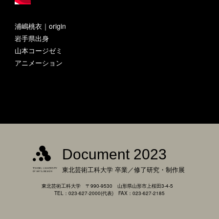
浦嶋桃衣｜origin
岩手県出身
山本コージゼミ
アニメーション
Document 2023
東北芸術工科大学
卒業／修了研究・制作展
東北芸術工科大学 〒990-9530 山形県山形市上桜田3-4-5
TEL：023-627-2000(代表) FAX：023-627-2185