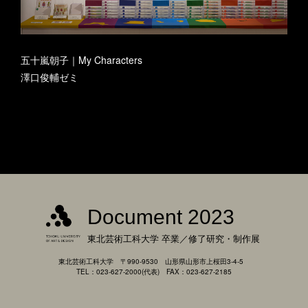
五十嵐朝子｜My Characters
澤口俊輔ゼミ
Document 2023
東北芸術工科大学
卒業／修了研究・制作展
東北芸術工科大学 〒990-9530 山形県山形市上桜田3-4-5
TEL：023-627-2000(代表) FAX：023-627-2185