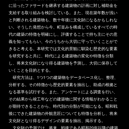
に沿ったファサードを継承する建築物の計画に対し補助金を
支給する取り組みを検討している。また、現在築年数が浅い
と判断される建築物も、数十年後に文化財になるかもしれな
い。そうした発想から今、町並みを構成しているすべての時
代の建築の特徴を明確にし、評価することで持ち主にその意
義を知ってもらい、今のうちから大切に守っていくことがで
きると考える。本研究では文化的景観に馴染む歴史的な要素
を研究すると共に、時代による建築物の変化や特徴を分類
し、将来文化財になり得る建築物を予測し、大切に保存して
いくことを目的とする。
研究方法は、1つ1つの建築物をデータベース化し、整理、
分析する。その特徴から歴史的要素を抽出し、助成の根拠と
なる基準を試行する。また、アンケートによる調査を行い、
その結果から竣工年などの建築物に関する情報がわかること
が期待できることから、時代別の分類が可能になる。昭和戦
後にできた建築物の外観意匠についても特徴を分析し、将来
文化財となり得るデザインの要素を抽出、掲示する。
文化財の予測では、将来、戦後である昭和20年以降の建築