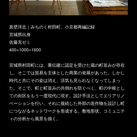
真壁洋志｜みちのく村田町、小京都再編記録
宮城県出身
佐藤充ゼミ
400×1000×1600
宮城県村田町には、重伝建に認定を受けた蔵の町並みが存在
し、そこでは貿易を主体とした商業の発展があった。しかし
時代と共にその姿は消え、活気も見られなくなってしまっ
た。そこで、町と町並みの共倒れを防ぐべく、町の中枢とし
ての街区をもう一度現代に現す。設計手法としてエリアリノ
ベーションを行い、それに接続した外部の造作物を設計し町
につながるネットワークを形成する。敷地形状、コミュニテ
ィの分析から風景を描く。