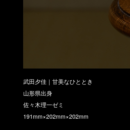
武田夕佳｜甘美なひととき
山形県出身
佐々木理一ゼミ
191mm×202mm×202mm