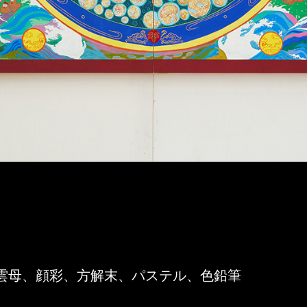
）
具、雲母、顔彩、方解末、パステル、色鉛筆