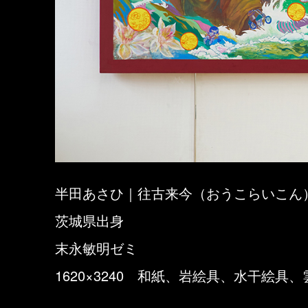
半田あさひ｜往古来今（おうこらいこん
茨城県出身
末永敏明ゼミ
1620×3240 和紙、岩絵具、水干絵