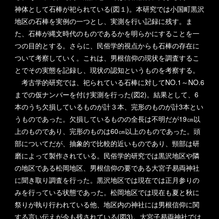
神体として石棒が祀られている(図１)。本研究では小国町黒沢
地区の石棒を実例の一つとし、実測を行い記録に残す。ま
た、石棒が縄文時代のものであるかを明らかにすることを一
つの目的とする。さらに、民俗学的視点からも石棒の存在に
ついて考察していく。これは、男根信仰の現状を調査するこ
とでその実態を記録し、現状の認知というものを考察する。
考古学的研究では、祀られている石棒に対してNO.1～NO.6
までの仮ナンバーを付け実測を行った(図2)。結果として、6
本のうち欠損しているものが計３本、完形のものが計3本とい
うものであった。欠損しているものの全長は不明だが19㎝以
上のものであり、完形のものは60㎝以上のものであった。頭
部についてだが、抽象的で比較的近いものであり、頸部は研
磨によって製作されている。民俗学的研究では黒沢地区や隣
の地区である松岡地区、男根信仰の要である大宮子易両神社
に聞き取り調査を行った。黒沢地区では現在では正月参りの
みを行っている状態であった。松岡地区では現在も夏と秋に
祭りが執り行われている他、地区内の神社には男根信仰に関
する言い伝えが今も残されている(図3)。大宮子易両神社では