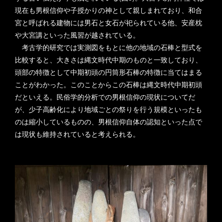
現在も男根信仰や子授かりの神として親しまれており、和合
宮と呼ばれる建物には男石と女石が祀られている他、安産枕
や大宮講といった風習が越されている。
考古学的研究では実測図をもとに他の地域の石棒と型式を
比較すると、大きさは縄文時代中期のものと一致しており、
頭部の特徴として中期初頭の円筒形石棒の特徴に当てはまる
ことがわかった。このことからこの石棒は縄文時代中期初頭
だといえる。民俗学的分析での男根信仰の現状についてだ
が、少子高齢化により地域ごとの祭りを行う規模といったも
のは縮小しているものの、男根信仰自体の認知といった点で
は現状も維持されていると考えられる。