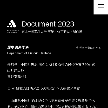
Document 2023
東北芸術工科大学
卒業／修了研究・制作展
歴史遺産学科
学科一覧にもどる
Department of Historic Heritage
丹郁弥｜小国町黒沢地区における石棒の民俗考古学的研究
山形県出身
青野友哉ゼミ
目 次 研究の目的／二つの視点からの研究／考察
山形県小国町では現代でも男根信仰が色濃く残る地であ
る。その中で、町内の黒沢地区では男根信仰に関する祠のご