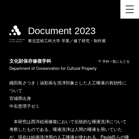
Document 2023
東北芸術工科大学
卒業／修了研究・制作展
文化財保存修復学科
学科一覧にもどる
Department of Conservation for Cultural Property
織田島さつき｜油彩画を洗浄対象とした人工唾液の有効性に
ついて
宮城県出身
中右恵理子ゼミ
本研究は西洋絵画修復において伝統的な唾液洗浄について
考察したものである。唾液洗浄は人間の唾液を用いていた
が、現在は絵画洗浄用の人工唾液が使われる。Paula氏らの唾