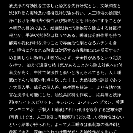
液洗浄の有効性を主張した論文を先行研究とし、文献調査と
洗浄剤塗布実験及び模擬洗浄試験を行い、人工唾液の絵画洗
浄における利用法や特性及び効果などを明らかにすることが
本研究の目的である。絵画洗浄は汚損物質を除去する修復行
程だが、手法や洗浄剤は様々である。唾液は分解作用を持つ
酵素や乳化作用を持つことで界面活性剤となるムチンを含
む。唾液に含まれる酵素は対応する有機物にのみ反応するた
め意図しない効果は比較的示さず、安全性があるという定説
を持つ。 加えて適度な粘り気があることから除去対象への付
着度が高く、中性で刺激性も低いと考えられてきた。人工唾
液はそんな唾液の利点を残したまま、天然唾液の課題であっ
た大量入手、成分の個人差、衛生面を解決し、より有効で無
害な洗浄を可能にした。油絵具試料を作成し、絵具層と洗浄
剤(ホワイトスピリット、キシレン、２-メチルへプタン、希薄
アンモニア水、手製人工唾液)の相互作用を観察する塗布実験
(写真１)では、人工唾液に有機溶剤ほどの激しい溶解性はない
という結果が得られた。よって人工唾液は低刺激の洗浄剤と
考察できる。表面の汚れの状態が異なる油絵作品を用いて、