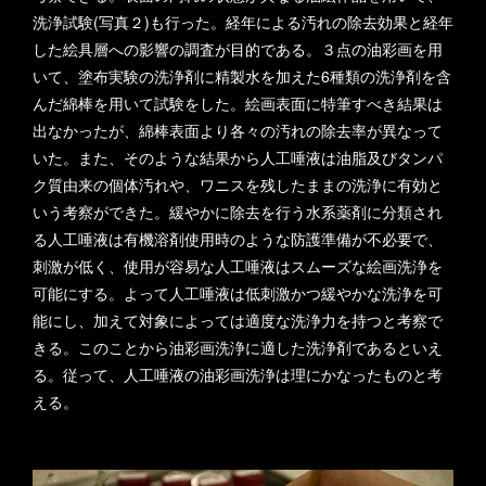
洗浄試験(写真２)も行った。経年による汚れの除去効果と経年
した絵具層への影響の調査が目的である。３点の油彩画を用
いて、塗布実験の洗浄剤に精製水を加えた6種類の洗浄剤を含
んだ綿棒を用いて試験をした。絵画表面に特筆すべき結果は
出なかったが、綿棒表面より各々の汚れの除去率が異なって
いた。また、そのような結果から人工唾液は油脂及びタンパ
ク質由来の個体汚れや、ワニスを残したままの洗浄に有効と
いう考察ができた。緩やかに除去を行う水系薬剤に分類され
る人工唾液は有機溶剤使用時のような防護準備が不必要で、
刺激が低く、使用が容易な人工唾液はスムーズな絵画洗浄を
可能にする。よって人工唾液は低刺激かつ緩やかな洗浄を可
能にし、加えて対象によっては適度な洗浄力を持つと考察で
きる。このことから油彩画洗浄に適した洗浄剤であるといえ
る。従って、人工唾液の油彩画洗浄は理にかなったものと考
える。