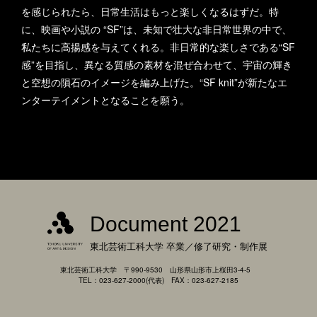
を感じられたら、日常生活はもっと楽しくなるはずだ。特
に、映画や小説の “SF”は、未知で壮大な非日常世界の中で、
私たちに高揚感を与えてくれる。非日常的な楽しさである“SF
感”を目指し、異なる質感の素材を混ぜ合わせて、宇宙の輝き
と空想の隕石のイメージを編み上げた。“SF knit”が新たなエ
ンターテイメントとなることを願う。
Document 2021
東北芸術工科大学
卒業／修了研究・制作展
東北芸術工科大学 〒990-9530 山形県山形市上桜田3-4-5
TEL：023-627-2000(代表) FAX：023-627-2185