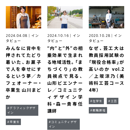
2024.04.08
｜
イン
2024.10.16
｜
イン
2020.10.28
｜
イン
タビュー
タビュー
タビュー
みんなに背中を
“内”と“外”の相
なぜ、芸工大は
押されてたどり
乗効果で生まれ
教員採用試験の
着いた、お菓子
る地域活性。「ま
「現役合格率」が
で人を幸せにす
ちづくり」の教
高いのか vol.2
るという夢／カ
員視点で見る、
／上坂涼乃（美
フェオーナー・
山形ビエンナー
術科工芸コース
卒業生 山川まど
レ／コミュニテ
4年）
か
ィデザイン学
#在学生
#工芸
科・森一貴専任
#グラフィックデザ
講師
#教職課程
イン
#卒業生
#コミュニティデザ
イン