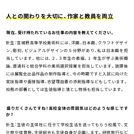
人との関わりを大切に、作家と教員を両立
――現在、受け持たれているお仕事の内容を教えてください。
針生：宮城野高等学校美術科には、洋画、日本画、クラフトデザイ
ン、彫刻、ビジュアルデザインの５分野があり、私は日本画を担
当しています。他には、２、３年生の素描、１ 年生が学ぶ美術概
論、普通科と総合学科の美術選択授業を担当しています。放課後
には展覧会出品作品の制作指導と、今の時期ですと入試に向けた
実技指導や面接指導、志望理由書の添削指導などもしています。
校務の部署としては生徒指導と落とし物係も担当しています。
――盛りだくさんですね！高校全体の雰囲気はどのような感じです
か？
針生：生徒の主体性に任せて学校生活を送ってもらう校風で、文
化祭や体育祭、生徒総会も生徒自身が企画します。研修旅行など