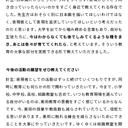
き合っていったらいいのかをすごく身近で教えてくれる存在で
した。先生方はおそらく別に日本画を描いてほしいわけではな
く、表現者として表現を追求していってほしいという考えだった
のだと思います。大学を出てから噛み締める言葉もあり、自分も
生徒たちに、
今はわからなくても後でしみてくるような種をま
き、あとは各々が育ててくれたら
、と考えています。そういう教
育の大事な部分を実感できる形で教えていただきました。
――今後の活動の展望をぜひ教えてください
針生：表現者としての活動はずっと続けていくつもりですが、同
時に教育にも何らかの形で関わっていきたいです。今まで、小学
校、中学校、高校、絵画教室も含めて、いつも教育現場を選んでい
る自分がいるのは、美術教育の意義をすごく感じているからなん
です。今、美術の授業や教員数も減らされていたりして、忸怩た
る思いがあります。美術に触れる機会を減らさないためにでき
ることを大事にやっていきたいです。ゆくゆくは絵画教室を開