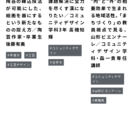
陶芸の練込技法
課題解決に全力
“内”と“外”の相
が可能にした、
を尽くす漢にな
乗効果で生まれ
絵画を器にする
りたい／コミュ
る地域活性。「ま
という新たなも
ニティデザイン
ちづくり」の教
のの捉え方／陶
学科3年 高橋知
員視点で見る、
芸作家・卒業生
輝
山形ビエンナー
後藤有美
レ／コミュニテ
#コミュニティデザ
ィデザイン学
イン
#卒業生
#工芸
科・森一貴専任
#在学生
講師
#工芸デザイン
#コミュニティデザ
イン
#山形ビエンナーレ
#教職員