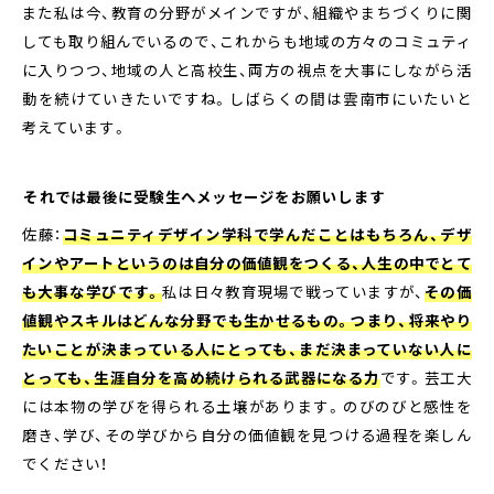
また私は今、教育の分野がメインですが、組織やまちづくりに関
しても取り組んでいるので、これからも地域の方々のコミュティ
に入りつつ、地域の人と高校生、両方の視点を大事にしながら活
動を続けていきたいですね。しばらくの間は雲南市にいたいと
考えています。
――それでは最後に受験生へメッセージをお願いします
佐藤：
コミュニティデザイン学科で学んだことはもちろん、デザ
インやアートというのは自分の価値観をつくる、人生の中でとて
も大事な学びです。
私は日々教育現場で戦っていますが、
その価
値観やスキルはどんな分野でも生かせるもの。つまり、将来やり
たいことが決まっている人にとっても、まだ決まっていない人に
とっても、生涯自分を高め続けられる武器になる力
です。芸工大
には本物の学びを得られる土壌があります。のびのびと感性を
磨き、学び、その学びから自分の価値観を見つける過程を楽しん
でください！