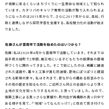
が視察に来るくらいまちづくりに一生懸命な地域として知られ
ています。カタリバのキャリア教育の活動が取り入れられるよ
うになったのは2015年からで、さらに2017年からは、高校、行
政と連携しながら探究学習を支援する、高校魅力化の活動が始ま
りました。
――佐藤さんが雲南市で活動を始めたのはいつから？
佐藤：私は2020年4月から雲南市で活動しています。それまでは
岩手県大槌町で2年間、被災地にいる子どもたちの放課後の居場
所づくりに関わってきました。そこで目にしたのは、綺麗に舗装
された道路や、着々と工事が進む防波堤、更地にぽつぽつと建設
される新築の家々。私はそれまで、昔ながらの趣ある街並みから
その街の歴史を知るものだ、ご近所さん同士の会話からより深く
土地の文化を知ったりするものだ、と思っていました。なので、
復興工事による真っさらな景観や、町内会が再構築の真っ只中で
ある様子を見て、「“地域”ってなんだっけ？」と改めて突き付けら