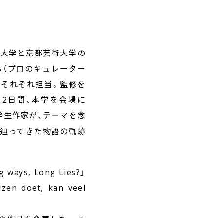
工科大学と京都芸術大学の
れる（プロのキュレーター
がそれぞれ担当。監修を
の12日間、本学を会場に
学生作家が、テーマを念
が辿ってきた物語の軌跡
, Long Lies?」
oet, kan veel
。