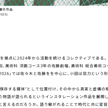
 展示作品
025)
を拠点に2024年から活動を続けるコレクティブである
和、美術科 洋画コース3年の佐藤創瑠、美術科 総合美術コ
UAL 2026」では佐々木と佐藤をを中心に、小田は協力とい
を保存する媒体”として位置付け、その中から真実と虚構の
した物語が語られるというインスタレーション作品を展開
と言えるのだろうか。語り継がれることで時代と共に変