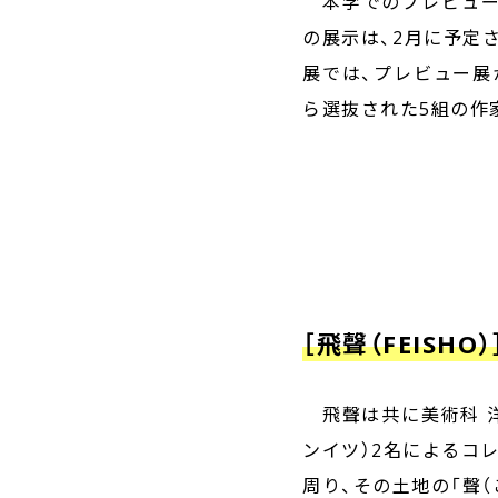
本学でのプレビュー展
の展示は、2月に予定
展では、プレビュー展
ら選抜された5組の作
［飛聲（FEISHO）
飛聲は共に美術科 洋
ンイツ）2名によるコ
周り、その土地の「聲