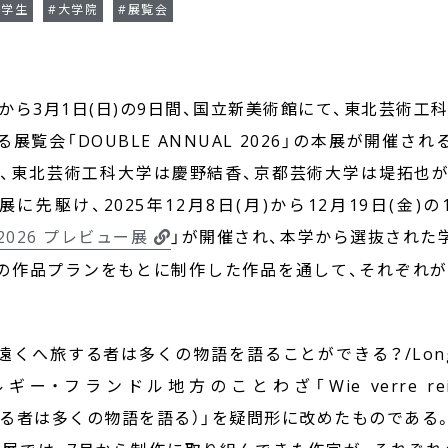
在学生
#大学院
#展覧会
土)から3月1日(日)の9日間、国立新美術館にて、東北芸術
展覧会「DOUBLE ANNUAL 2026」の本展が開催さ
、東北芸術工科大学は慶野結香、京都芸術大学は堤拓也
に先駆け、2025年12月8日(月)から12月19日(金)
 2026 プレビュー展
」が開催され、本学から選抜された
の作品プランをもとに制作した作品を通して、それぞれ
旅する者は多くの物語を語ることができる？/Long ways
フランドル地方のことわざ「Wie verre reizen d
へ旅する者は多くの物語を語る）」を疑問形に改めたものである