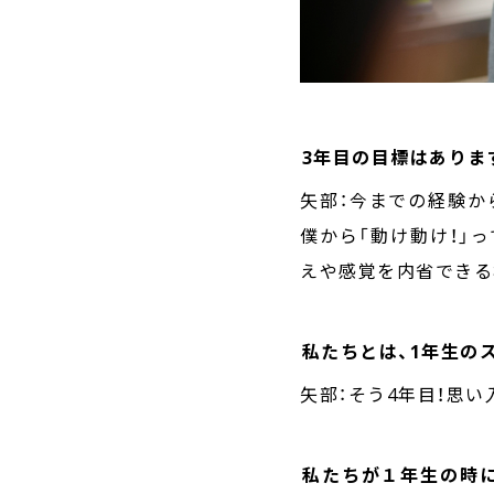
――3年目の目標はあり
矢部：今までの経験か
僕から「動け動け！」
えや感覚を内省できる
――私たちとは、1年
矢部：そう4年目！思い
――私たちが１年生の