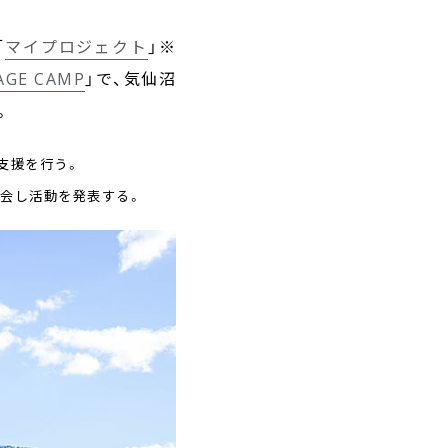
「
マイプロジェクト
」※
AGE CAMP
」で、気仙沼
。
支援を行う。
に会し活動を発表する。