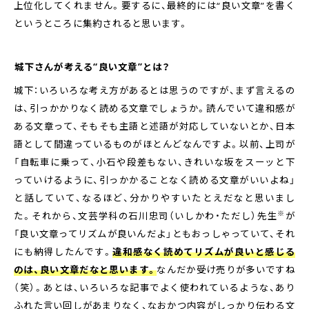
上位化してくれません。要するに、最終的には“良い文章”を書く
というところに集約されると思います。
――城下さんが考える“良い文章”とは？
城下：いろいろな考え方があるとは思うのですが、まず言えるの
は、引っかかりなく読める文章でしょうか。読んでいて違和感が
ある文章って、そもそも主語と述語が対応していないとか、日本
語として間違っているものがほとんどなんですよ。以前、上司が
「自転車に乗って、小石や段差もない、きれいな坂をスーッと下
っていけるように、引っかかることなく読める文章がいいよね」
と話していて、なるほど、分かりやすいたとえだなと思いまし
※
た。それから、文芸学科の石川忠司（いしかわ・ただし）先生
が
「良い文章ってリズムが良いんだよ」ともおっしゃっていて、それ
にも納得したんです。
違和感なく読めてリズムが良いと感じる
のは、良い文章だなと思います。
なんだか受け売りが多いですね
（笑）。あとは、いろいろな記事でよく使われているような、あり
ふれた言い回しがあまりなく、なおかつ内容がしっかり伝わる文