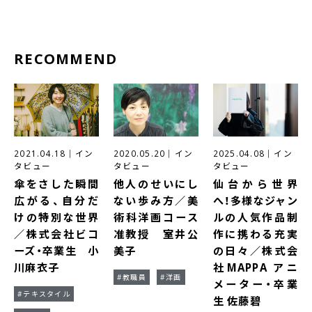
RECOMMEND
2021.04.18
｜
イン
2020.05.20
｜
イン
2025.04.08
｜
イン
タビュー
タビュー
タビュー
傘をさした瞬間
他人のせいにし
仙台から世界
広がる、自分だ
ない歩み方／美
へ！多様なジャン
けの特別な世界
術科洋画コース
ルの人気作品制
／株式会社ビコ
准教授 室井公
作に携わる充実
ーズ・卒業生 小
美子
の日々／株式会
川麻衣子
社MAPPA アニ
#教職員
#洋画
メーター・卒業
#テキスタイル
生 佐藤碧