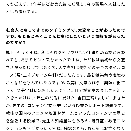
ても拭えず。1年半ほど勤めた後に転職し、今の職場へ入社した
という流れです。
――社会人になってすぐのタイミングで、大変なことがあったので
すね。もともと書くことを仕事にしたいという気持ちがあった
のですか？
城下：そうですね。逆にそれ以外でやりたい仕事があるかと言わ
れても、あまりピンと来なかったですね。ただ私は最初から文芸
学科だったわけではなくて、入学当初は美術科のテキスタイルコ
ース（現：工芸デザイン学科）だったんです。最初は染色や繊維の
ことなどを学んでいたのですが、次第に文章のほうに興味が出て
きて、文芸学科に転科したんですよ。自分が文章の楽しさを知っ
たきっかけは、1年生の前期に受けた、吉田正高（よしだ・まさた
か）先生の「コンテンツ文化史」という授業のレポート課題です。
戦後の国内のアニメや映画やゲームといったコンテンツの歴史
を勉強する授業で、先生の知識量はもちろん、研究室にあるコレ
クションもすごかったですね。残念ながら、数年前にお亡くなり