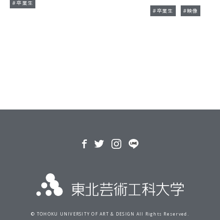
#卒業生
#卒業生
#映像
© TOHOKU UNIVERSITY OF ART & DESIGN
All Rights Reserved.