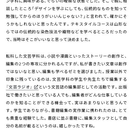
ン学科に興味がある、ぐらいの曖昧な状態でした。そこで親に相
談したところ「デザインを学ぶにしても、伝統的なものを知って
勉強してからのほうがいいんじゃない？」と言われて、確かにそ
うかもしれないと思ったんです。テキスタイルコースは山形な
らではの伝統的な染色技法や織物などを学べるところだったの
で、当時はそこがいいなと思って決めました。
転科した文芸学科は、小説や漫画といったストーリーの創作と、
編集の2つの専攻に分かれるんですが、私が書きたい文章は創作
ではないなと思い、編集も学べるゼミを選びました。授業以外で
印象に残っているのは、文芸学科の学生や先生たちで編集する
『文芸ラジオ』
という文芸誌の編集部としての活動です。出版
社で働きたいと思っている人でも、編集者がどんな仕事している
のかを知ることができる機会って、実はあまりないと思うんで
す。学生でありながら、書籍編集の実作業に携われたのは、とて
も貴重な経験でした。書店に並ぶ書籍に、編集スタッフとして自
分の名前が載るというのは、嬉しかったですね。