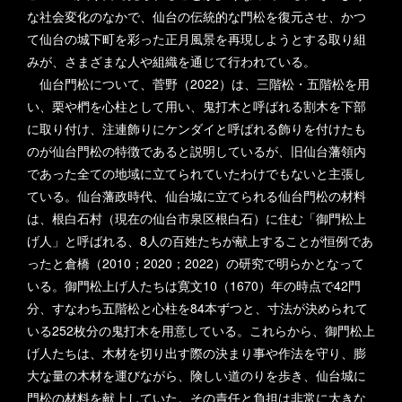
な社会変化のなかで、仙台の伝統的な門松を復元させ、かつ
て仙台の城下町を彩った正月風景を再現しようとする取り組
みが、さまざまな人や組織を通じて行われている。
仙台門松について、菅野（2022）は、三階松・五階松を用
い、栗や椚を心柱として用い、鬼打木と呼ばれる割木を下部
に取り付け、注連飾りにケンダイと呼ばれる飾りを付けたも
のが仙台門松の特徴であると説明しているが、旧仙台藩領内
であった全ての地域に立てられていたわけでもないと主張し
ている。仙台藩政時代、仙台城に立てられる仙台門松の材料
は、根白石村（現在の仙台市泉区根白石）に住む「御門松上
げ人」と呼ばれる、8人の百姓たちが献上することが恒例であ
ったと倉橋（2010；2020；2022）の研究で明らかとなって
いる。御門松上げ人たちは寛文10（1670）年の時点で42門
分、すなわち五階松と心柱を84本ずつと、寸法が決められて
いる252枚分の鬼打木を用意している。これらから、御門松上
げ人たちは、木材を切り出す際の決まり事や作法を守り、膨
大な量の木材を運びながら、険しい道のりを歩き、仙台城に
門松の材料を献上していた。その責任と負担は非常に大きな